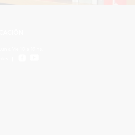
CACIÓN
n a Vie 10 a 16 hs.
tales |