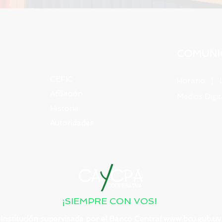
COMUNI
CEFIC
Horario | Lu
Afiliación
Medios Digi
Historia
Autoridades
¡SIEMPRE CON VOS!
Institución supervisada
por el Banco Central
www.bcu.gub.uy