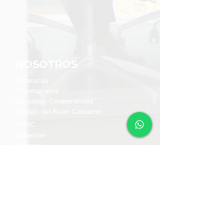
NOSOTROS
Estatutos
Organigrama
Principios Cooperativos
Código del Buen Gobierno
CEFIC
Afiliación
Historia
Autoridades
COMUNICACIÓN
Horario | Lun a Vie 10 a 16 hs.
Medios Digitales |